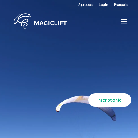
À propos
Login
Français
Inscription ici