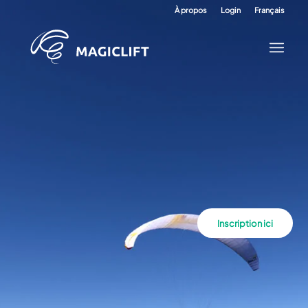
À propos
Login
Français
Inscription ici