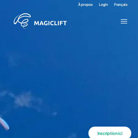
À propos
Login
Français
Inscription ici