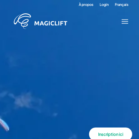
À propos
Login
Français
Inscription ici