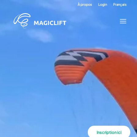
À propos
Login
Français
Inscription ici