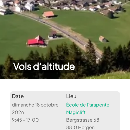
Vols d’altitude
Date
Lieu
dimanche 18 octobre
École de Parapente
2026
Magiclift
9:45 - 17:00
Bergstrasse 68
8810 Horgen