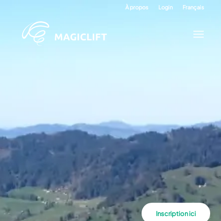
À propos
Login
Français
Inscription ici