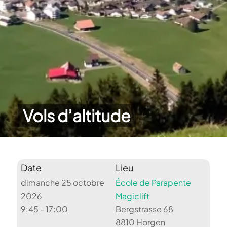
Vols d’altitude
Date
Lieu
dimanche 25 octobre
École de Parapente
2026
Magiclift
9:45 - 17:00
Bergstrasse 68
8810 Horgen