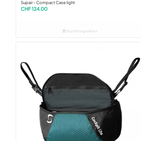
Supair – Compact Case light
CHF
124.00
Ausführung wählen