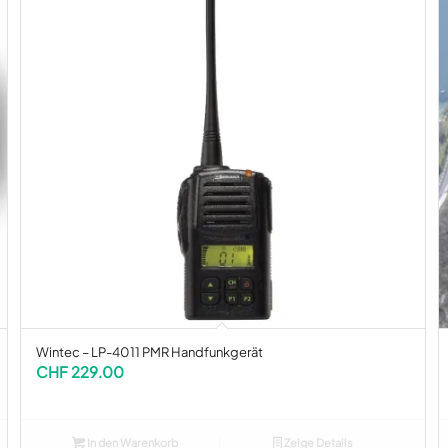
Wintec – LP-4011 PMR Handfunkgerät
CHF
229.00
In den Warenkorb
Zeige Details