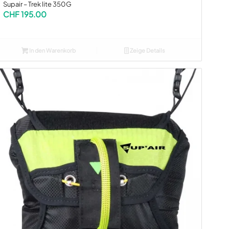
Supair – Trek lite 350G
CHF
195.00
In den Warenkorb
Zeige Details