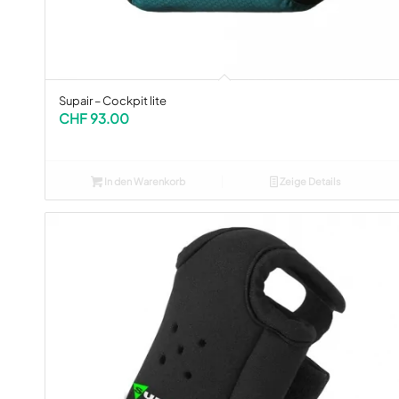
Supair – Cockpit lite
CHF
93.00
In den Warenkorb
Zeige Details