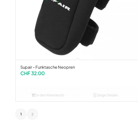
Supair – Funktasche Neopren
CHF
32.00
In den Warenkorb
Zeige Details
1
2