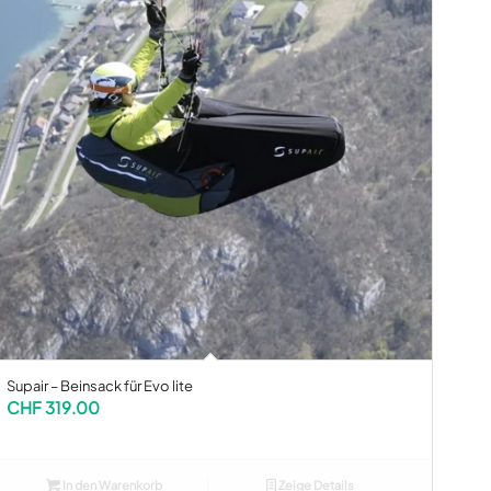
Supair – Beinsack für Evo lite
CHF
319.00
In den Warenkorb
Zeige Details