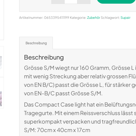
Alternative:
Artikelnummer:
0653395411199
Kategorie:
Zubehör
Schlagwort:
Supair
Beschreibung
Beschreibung
Grösse S/M wiegt nur 160 Gramm, Grösse L i
mit wenig Streckung aber relativ grossen Fl
von EN B/C) passt die Grösse L, für stärker
von EN-B/C passt Grösse S/M.
Das Compact Case light hat ein Belüftungsn
Tragegurte. Mit einem Reissverschluss läss
superkompakt verpacken und tragfreundlich
S/M: 70cm x 40cm x 17cm