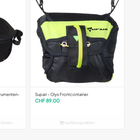
strumenten-
Supair – Olys Frontcontainer
CHF
89.00
 Details
Ausführung wählen