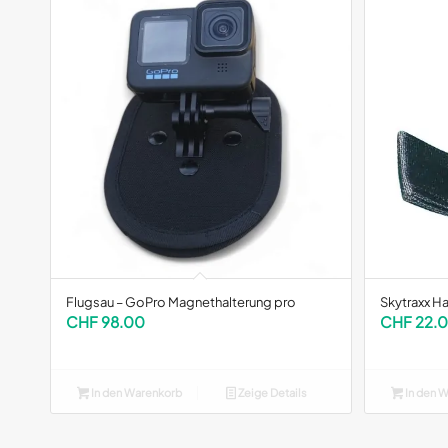
Flugsau – GoPro Magnethalterung pro
Skytraxx H
CHF
98.00
CHF
22.
In den Warenkorb
Zeige Details
In den 