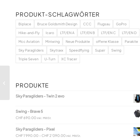
PRODUKT-SCHLAGWÖRTER
Biplace
Bruce Goldsmith Design
CCC
Flugsau
GoPro
Hike-and-Fly
Icaro
LTF/EN A
LTF/EN B
LTF/EN C
LTF/EN D
Mcc Aviation
Miniwing
Neue Produkte
offene Klasse
Parakite
Sky Paragliders
Skytraxx
Speedflying
Supair
Swing
Triple Seven
U-Turn
XC Tracer
Basisrausch – Graphit
PRODUKTE
Evo-Handschuh
Sky Paragliders - Twin 2 evo
Swing - Brave 5
CHF
690.00
inkl. MWSt.
Sky Paragliders - Pixel
CHF
1'990.00
–
CHF
2'090.00
inkl. MWSt.