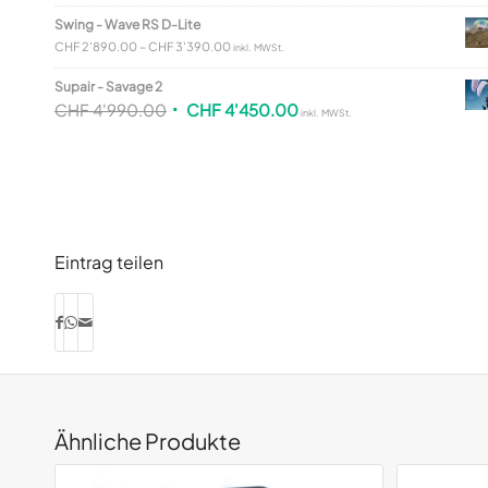
Swing - Wave RS D-Lite
CHF
2'890.00
–
CHF
3'390.00
inkl. MWSt.
Supair - Savage 2
CHF
4'990.00
CHF
4'450.00
inkl. MWSt.
Eintrag teilen
Ähnliche Produkte