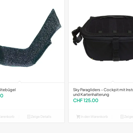
altebügel
Sky Paragliders – Cockpit mit In
und Kartenhalterung
00
CHF
125.00
Warenkorb
Zeige Details
In den Warenkorb
Zeige