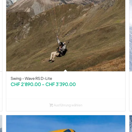
Swing – Wave RS D-Lite
Preisspanne:
CHF
2'890.00
–
CHF
3'390.00
CHF 2'890.00
bis
CHF 3'390.00
Ausführung wählen