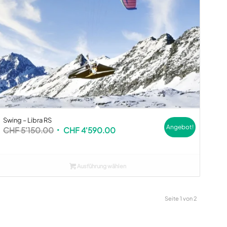
Swing – Libra RS
Angebot!
Ursprünglicher
Aktueller
CHF
5'150.00
CHF
4'590.00
Preis
Preis
war:
ist:
CHF 5'150.00
CHF 4'590.00.
Ausführung wählen
Seite 1 von 2