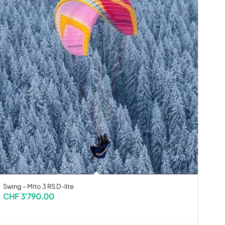
Swing – Mito 3 RS D-lite
CHF
3'790.00