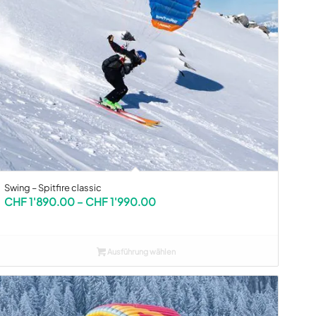
Swing – Spitfire classic
Preisspanne:
CHF
1'890.00
–
CHF
1'990.00
CHF 1'890.00
bis
CHF 1'990.00
Ausführung wählen