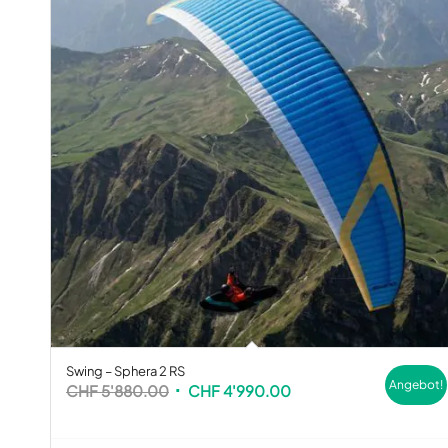
Swing – Sphera 2 RS
Angebot!
Ursprünglicher
Aktueller
CHF
5'880.00
CHF
4'990.00
Preis
Preis
war:
ist: