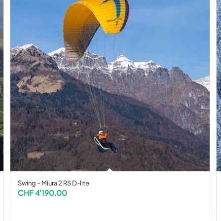
Swing – Miura 2 RS D-lite
CHF
4'190.00