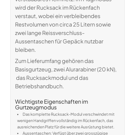
wird der Rucksack im Rückenfach
verstaut, wobei ein verbleibendes
Restvolumen von circa 25 Litern sowie
zwei lange Reissverschluss-
Aussentaschen für Gepäck nutzbar
bleiben.
Zum Lieferumfang gehören das
Basisgurtzeug, zwei Alurarabiner (20 kN),
das Rucksackmodul und das
Betriebshandbuch.
Wichtigste Eigenschaften im
Gurtzeugmodus
Das komplette Rucksack-Modul verschwindet mit
wenigen Handgriffen vollständig im Rückenfach, das
ausreichenden Platz für die weitere Ausrüstung bietet.
Aussentaschen: Verfügt über zwei grosszügige