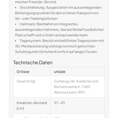
meisten Freeride-Ski sind.
Stockhalterung: Ausgestattet mit aussenliegenden
Befestigungspunkten für den sicheren Transport von
Ski- oder Trekkingstöcken.
Helmnetz: Beinhaltet ein integriertes,
aussenliegendes Helmnetz, das bei Bedarf zusätzlichen
Platz schafft und schnell verstaut werden kann.
Tragesystem: Besitzt ein belüftetes Tragesystem mit
3D-Meshpolsterung und ergonomisch geformten
Schultergurten für hohen Komfort auf langen Touren.
Technische Daten
Grösse
unisize
Gewicht [g]
Gurtzeug inkl. Karabiner und
Rückenstaufach: 1'680
Alpinrucksack: 890
Karabiner-Abstand
37 - 43
[cm]