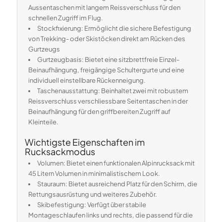
Aussentaschen mit langem Reissverschluss für den
schnellen Zugriff im Flug.
Stockfixierung: Ermöglicht die sichere Befestigung
von Trekking- oder Skistöcken direkt am Rücken des
Gurtzeugs
Gurtzeugbasis: Bietet eine sitzbrettfreie Einzel-
Beinaufhängung, freigängige Schultergurte und eine
individuell einstellbare Rückenneigung.
Taschenausstattung: Beinhaltet zwei mit robustem
Reissverschluss verschliessbare Seitentaschen in der
Beinaufhängung für den griffbereiten Zugriff auf
Kleinteile.
Wichtigste Eigenschaften im
Rucksackmodus
Volumen: Bietet einen funktionalen Alpinrucksack mit
45 Litern Volumen in minimalistischem Look.
Stauraum: Bietet ausreichend Platz für den Schirm, die
Rettungsausrüstung und weiteres Zubehör.
Skibefestigung: Verfügt über stabile
Montageschlaufen links und rechts, die passend für die