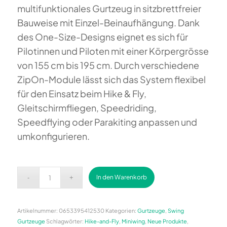
multifunktionales Gurtzeug in sitzbrettfreier
Bauweise mit Einzel-Beinaufhängung. Dank
des One-Size-Designs eignet es sich für
Pilotinnen und Piloten mit einer Körpergrösse
von 155 cm bis 195 cm. Durch verschiedene
ZipOn-Module lässt sich das System flexibel
für den Einsatz beim Hike & Fly,
Gleitschirmfliegen, Speedriding,
Speedflying oder Parakiting anpassen und
umkonfigurieren.
Alternative:
In den Warenkorb
Artikelnummer:
0653395412530
Kategorien:
Gurtzeuge
,
Swing
Gurtzeuge
Schlagwörter:
Hike-and-Fly
,
Miniwing
,
Neue Produkte
,