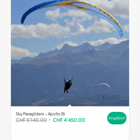
Sky Paragliders – Apollo Bi
Angebot!
Ursprünglicher
Aktueller
CHF
5'140.00
CHF
4'450.00
Preis
Preis
war:
ist: