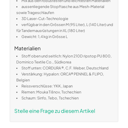
Mix aus den robustesten und leichtesten Materialien
aussenliegende Stopftasche aus Mesh-Material
sowie Trageschlaufen
3D Laser-Cut-Technologie
verfügbar in den Grössen M (95 Liter), L (140 Liter) und
für Tandemausrüstungen in XL (180 Liter)
Gewicht: 1,4 kg in Grösse L
Materialien
Stoff oben und seitlich: Nylon 210D ripstop PU 800,
Dominico Textile Co., Südkorea
Stoff unten: CORDURA ®, C.F. Weber, Deutschland
Verstärkung: Hypalon: ORCA® PENNEL & FLIPO,
Belgien
Reissverschlüsse: YKK, Japan
Riemen: Mouka Tišnov, Tschechien
Schaum: Sinfo, Tebo, Tschechien
Stelle eine Frage zu diesem Artikel