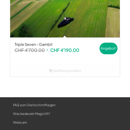
Triple Seven – Gambit
Angebot!
Ursprünglicher
Aktueller
CHF
4'700.00
CHF
4'190.00
Preis
Preis
war:
ist:
CHF 4'700.00
CHF 4'190.00.
Ausführung wählen
FAQ zum Gleitschirmfliegen
Was bedeutet Magiclift?
Webcam