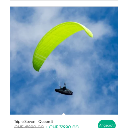
Triple Seven – Queen 3
Angebot!
Ursprünglicher
Aktueller
CHF
4'890.00
CHF
3'990.00