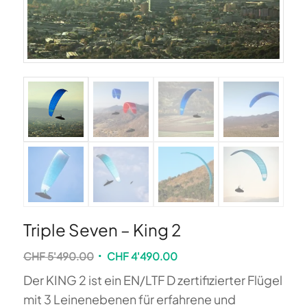
Triple Seven – King 2
Ursprünglicher
Aktueller
CHF
5'490.00
CHF
4'490.00
Preis
Preis
Der KING 2 ist ein EN/LTF D zertifizierter Flügel
war:
ist:
mit 3 Leinenebenen für erfahrene und
CHF 5'490.00
CHF 4'490.00.