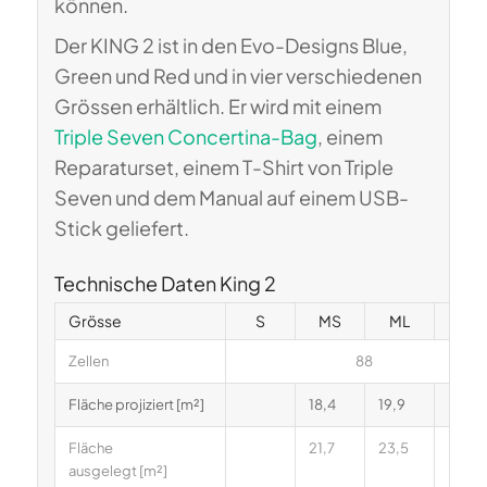
können.
Der KING 2 ist in den Evo-Designs Blue,
Green und Red und in vier verschiedenen
Grössen erhältlich. Er wird mit einem
Triple Seven Concertina-Bag
, einem
Reparaturset, einem T-Shirt von Triple
Seven und dem Manual auf einem USB-
Stick geliefert.
Technische Daten King 2
Grösse
S
MS
ML
L
Zellen
88
Fläche projiziert [m²]
18,4
19,9
Fläche
21,7
23,5
ausgelegt [m²]