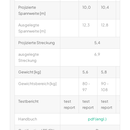
Projizierte
10,0
10,4
Spannweite [m]
Ausgelegte
12,3
12,8
Spannweite [m]
Projizierte Streckung
5,4
ausgelegte
6,9
Streckung
Gewicht [kg]
5,6
5,8
Gewichtsbereich [kg]
80 -
90 -
97
108
Testbericht
test
test
test
test
report
report
report
repor
Handbuch
pdf (engl.)