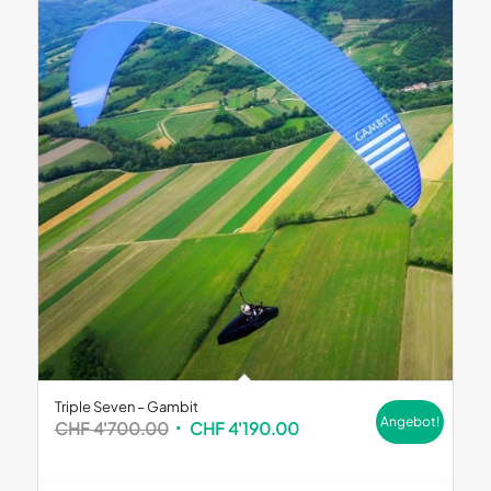
Triple Seven – Gambit
Angebot!
Ursprünglicher
Aktueller
CHF
4'700.00
CHF
4'190.00
Preis
Preis
war:
ist: