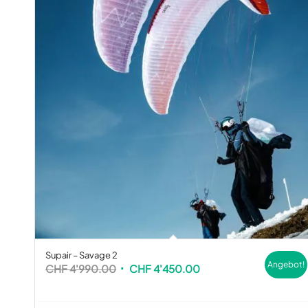
Supair – Savage 2
Angebot!
Ursprünglicher
Aktueller
CHF
4'990.00
CHF
4'450.00
Preis
Preis
war:
ist: