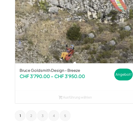
Bruce Goldsmith Design – Breeze
Angebot!
Preisspanne:
CHF
3'790.00
–
CHF
3'950.00
CHF 3'790.00
bis
CHF 3'950.00
Ausführung wählen
1
2
3
4
5