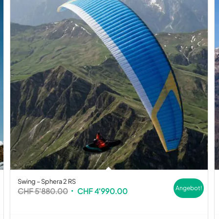
Swing – Sphera 2 RS
Angebot!
Ursprünglicher
Aktueller
CHF
5'880.00
CHF
4'990.00
Preis
Preis
war:
ist: