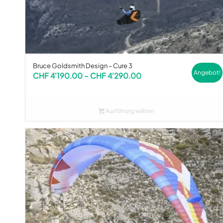
Bruce Goldsmith Design – Cure 3
Angebot!
Preisspanne:
CHF
4'190.00
–
CHF
4'290.00
CHF 4'190.00
bis
CHF 4'290.00
Ausführung wählen