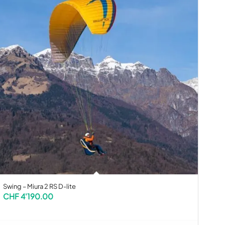
Swing – Miura 2 RS D-lite
CHF
4'190.00