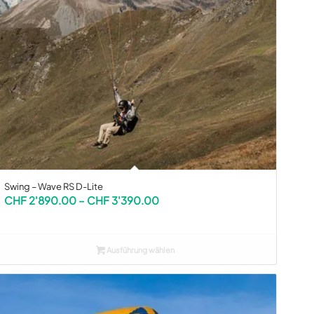
Swing – Wave RS D-Lite
Preisspanne:
CHF
2'890.00
–
CHF
3'390.00
CHF 2'890.00
bis
CHF 3'390.00
Ausführung wählen