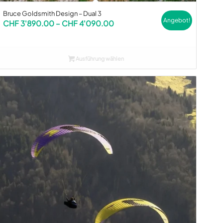
Bruce Goldsmith Design – Dual 3
Angebot!
Preisspanne:
CHF
3'890.00
–
CHF
4'090.00
CHF 3'890.00
bis
CHF 4'090.00
Ausführung wählen