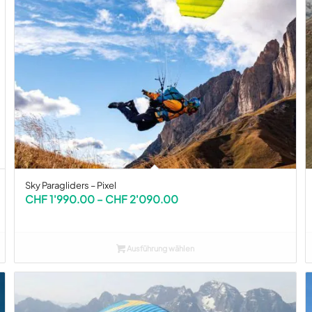
Sky Paragliders – Pixel
Preisspanne:
CHF
1'990.00
–
CHF
2'090.00
CHF 1'990.00
bis
CHF 2'090.00
Ausführung wählen