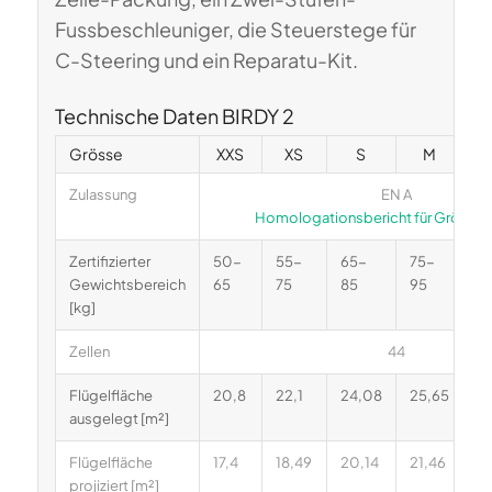
Fussbeschleuniger, die Steuerstege für
C-Steering und ein Reparatu-Kit.
Technische Daten BIRDY 2
Grösse
XXS
XS
S
M
M
Zulassung
EN A
Homologationsbericht für Grösse 
Zertifizierter
50-
55-
65-
75-
9
Gewichtsbereich
65
75
85
95
11
[kg]
Zellen
44
Flügelfläche
20,8
22,1
24,08
25,65
28
ausgelegt [m²]
Flügelfläche
17,4
18,49
20,14
21,46
23
projiziert [m²]