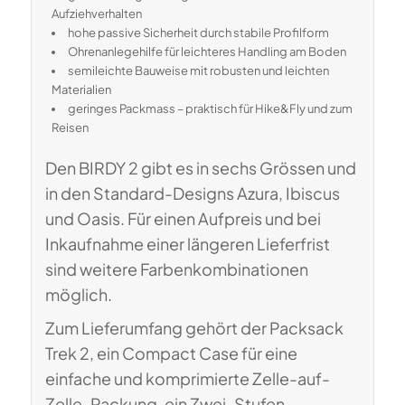
Aufziehverhalten
hohe passive Sicherheit durch stabile Profilform
Ohrenanlegehilfe für leichteres Handling am Boden
semileichte Bauweise mit robusten und leichten
Materialien
geringes Packmass – praktisch für Hike&Fly und zum
Reisen
Den BIRDY 2 gibt es in sechs Grössen und
in den Standard-Designs Azura, Ibiscus
und Oasis. Für einen Aufpreis und bei
Inkaufnahme einer längeren Lieferfrist
sind weitere Farbenkombinationen
möglich.
Zum Lieferumfang gehört der Packsack
Trek 2, ein Compact Case für eine
einfache und komprimierte Zelle-auf-
Zelle-Packung, ein Zwei-Stufen-