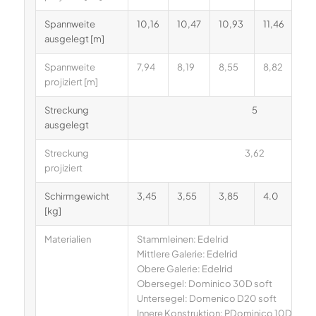
Spannweite
10,16
10,47
10,93
11,46
11
ausgelegt [m]
Spannweite
7,94
8,19
8,55
8,82
9,
projiziert [m]
Streckung
5
ausgelegt
Streckung
3,62
projiziert
Schirmgewicht
3,45
3,55
3,85
4.0
4,
[kg]
Materialien
Stammleinen: Edelrid
Mittlere Galerie: Edelrid
Obere Galerie: Edelrid
Obersegel: Dominico 30D soft
Untersegel: Domenico D20 soft
Innere Konstruktion: PDominico 10D soft