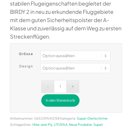
stabilen Flugeigenschaften begleitet der
BIRDY 2 in neu zu erkundende Fluggebiete
mit dem guten Sicherheitspolster der A-
Klasse und zuverlässig auf dem Weg zu ersten
Streckenflügen.
Grösse
Design
In den Warenkorb
Alternative:
Artikelnummer:
0653395412158
Kategorie:
Supair Gleitschirme
Schlagwörter:
Hike-and-Fly
,
LTF/EN A
,
Neue Produkte
,
Supair