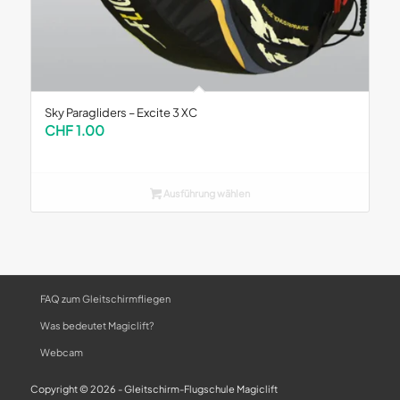
Sky Paragliders – Excite 3 XC
CHF
1.00
Ausführung wählen
FAQ zum Gleitschirmfliegen
Was bedeutet Magiclift?
Webcam
Copyright © 2026 - Gleitschirm-Flugschule Magiclift