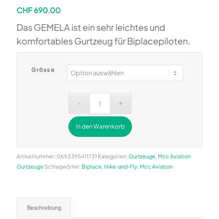
CHF
690.00
Das GEMELA ist ein sehr leichtes und
komfortables Gurtzeug für Biplacepiloten.
Grösse
In den Warenkorb
Alternative:
Artikelnummer:
0653395411731
Kategorien:
Gurtzeuge
,
Mcc Aviation
Gurtzeuge
Schlagwörter:
Biplace
,
Hike-and-Fly
,
Mcc Aviation
Beschreibung