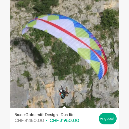
Bruce Goldsmith Design – Dual lite
Angebot!
Ursprünglicher
Aktueller
CHF
4'450.00
CHF
3'950.00
Preis
Preis