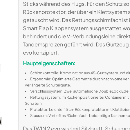
Sticks während des Flugs. Für den Schutz so
Rückenprotektor, der über ein Klettsystem st
getauscht wird. Das Rettungsschirmfach is
Smart Flap Klappensystem ausgestattet,wod
behindert und die V-Verbindungsleine direkt
Tandemspreizen geführt wird. Das Gurtzeug 
evo konzipiert.
Haupteigenschaften:
Schirmkontrolle: Kombination aus 4S-Gurtsystem und ei
Ergonomie: Optimierte Geometrie durch nach vorne verl
verlängerte Schultergurte.
Verschlusssystem: Zwei automatische DoubleLock Edelrid-
Rettungssystem: Im Rücken positionierter Container mit
Schultern.
Protektor: Leichter 15 cm Rückenprotektor mit Klettfizier
Stauraum: Vertieftes Rückenfach, beidseitige Taschen sowi
Das TWIN 2 evo wird mit Sitzbrett, Schaumpr