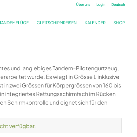
Über uns
Login
Deutsch
TANDEMFLÜGE
GLEITSCHIRMREISEN
KALENDER
SHOP
ichtes und langlebiges Tandem-Pilotengurtzeug,
rarbeitet wurde. Es wiegt in Grösse L inklusive
ist in zwei Grössen für Körpergrössen von 160 bis
ein integriertes Rettungsschirmfach im Rücken
ten Schirmkontrolle und eignet sich für den
icht verfügbar.