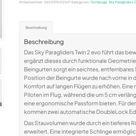
Artikelnummer:
0653395412547
Kategorien:
Gurtzeuge
,
Sky Paragliders 
Beschreibung
Beschreibung
Das Sky Paragliders Twin 2 evo führt das be
ergänzt dieses durch funktionale Geometr
Beingurten sorgt ein seichtes, entfernbares S
Position der Beingurte wurde nach vorne in 
Komfort auf langen Flügen zu erhöhen. Eine
Piloten im Flug, während die um 5 cm verlä
eine ergonomische Passform bieten. Für den
kommen zwei automatische DoubleLock Edel
Das Stauvolumen wurde durch ein tieferes 
erweitert. Eine integrierte Schlinge ermögl