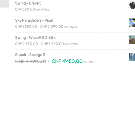
Swing - Brave 5
CHF
690.00
inkl. MWSt.
Sky Paragliders - Pixel
CHF
1'990.00
–
CHF
2'090.00
inkl. MWSt.
Swing - Wave RS D-Lite
CHF
2'890.00
–
CHF
3'390.00
inkl. MWSt.
Supair - Savage 2
CHF
4'990.00
CHF
4'450.00
inkl. MWSt.