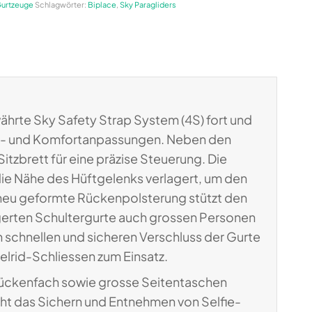
Gurtzeuge
Schlagwörter:
Biplace
,
Sky Paragliders
währte Sky Safety Strap System (4S) fort und
ie- und Komfortanpassungen. Neben den
itzbrett für eine präzise Steuerung. Die
die Nähe des Hüftgelenks verlagert, um den
 neu geformte Rückenpolsterung stützt den
ngerten Schultergurte auch grossen Personen
 schnellen und sicheren Verschluss der Gurte
rid-Schliessen zum Einsatz.
Rückenfach sowie grosse Seitentaschen
icht das Sichern und Entnehmen von Selfie-