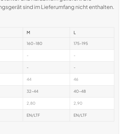
gsgerät sind im Lieferumfang nicht enthalten.
M
L
160–180
175–195
-
-
-
-
44
46
32–44
40–48
2,80
2,90
EN/LTF
EN/LTF