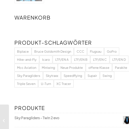
WARENKORB
PRODUKT-SCHLAGWÖRTER
Biplace
Bruce Goldsmith Design
CCC
Flugsau
GoPro
Hike-and-Fly
Icaro
LTF/EN A
LTF/EN B
LTF/EN C
LTF/EN D
Mcc Aviation
Miniwing
Neue Produkte
offene Klasse
Parakite
Sky Paragliders
Skytraxx
Speedflying
Supair
Swing
Triple Seven
U-Turn
XC Tracer
PRODUKTE
Sky Paragliders - Twin 2 evo
Swing – Brave 5