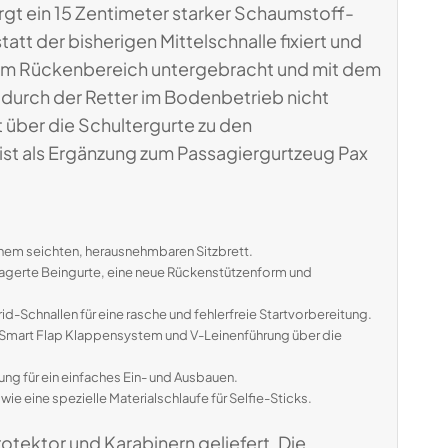
rgt ein 15 Zentimeter starker Schaumstoff-
att der bisherigen Mittelschnalle fixiert und
t im Rückenbereich untergebracht und mit dem
urch der Retter im Bodenbetrieb nicht
 über die Schultergurte zu den
ist als Ergänzung zum Passagiergurtzeug Pax
nem seichten, herausnehmbaren Sitzbrett.
agerte Beingurte, eine neue Rückenstützenform und
Schnallen für eine rasche und fehlerfreie Startvorbereitung.
 Smart Flap Klappensystem und V-Leinenführung über die
ung für ein einfaches Ein- und Ausbauen.
e eine spezielle Materialschlaufe für Selfie-Sticks.
otektor und Karabinern geliefert. Die