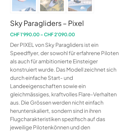
Sky Paragliders – Pixel
Preisspanne:
CHF
1'990.00
–
CHF
2'090.00
CHF 1'990.00
Der PIXEL von Sky Paragliders ist ein
bis
Speedflyer, der sowohl für erfahrene Piloten
CHF 2'090.00
als auch für ambitionierte Einsteiger
konstruiert wurde. Das Modell zeichnet sich
durch einfache Start- und
Landeeigenschaften sowie ein
gleichmässiges, kraftvolles Flare-Verhalten
aus. Die Grössen werden nicht einfach
herunterskaliert, sondern sind in ihren
Flugcharakteristiken spezifisch auf das
jeweilige Pilotenkönnen und den