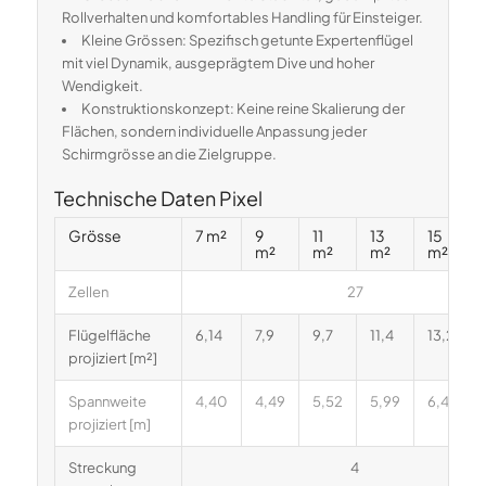
Rollverhalten und komfortables Handling für Einsteiger.
Kleine Grössen: Spezifisch getunte Expertenflügel
mit viel Dynamik, ausgeprägtem Dive und hoher
Wendigkeit.
Konstruktionskonzept: Keine reine Skalierung der
Flächen, sondern individuelle Anpassung jeder
Schirmgrösse an die Zielgruppe.
Technische Daten Pixel
Grösse
7 m²
9
11
13
15
m²
m²
m²
m²
Zellen
27
Flügelfläche
6,14
7,9
9,7
11,4
13,2
projiziert [m²]
Spannweite
4,40
4,49
5,52
5,99
6,45
projiziert [m]
Streckung
4