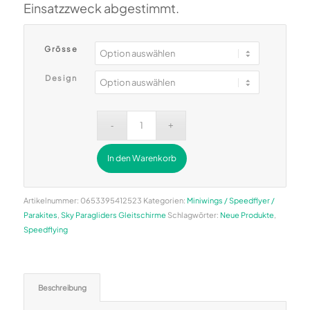
Einsatzzweck abgestimmt.
Grösse
Design
In den Warenkorb
Alternative:
Artikelnummer:
0653395412523
Kategorien:
Miniwings / Speedflyer /
Parakites
,
Sky Paragliders Gleitschirme
Schlagwörter:
Neue Produkte
,
Speedflying
Beschreibung