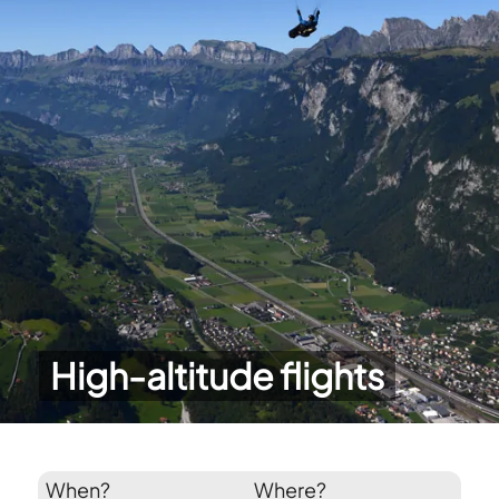
High-altitude flights
When?
Where?