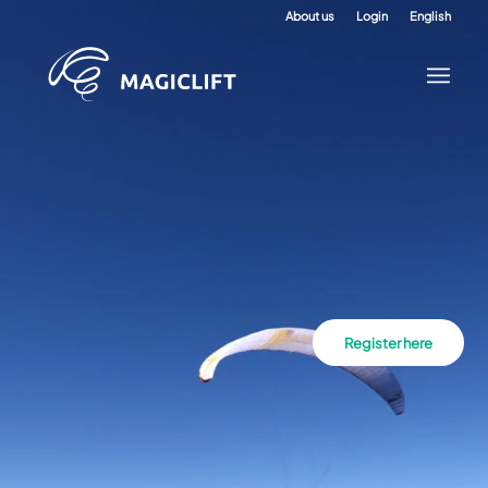
About us
Login
English
Register here