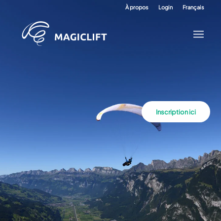
À propos
Login
Français
Inscription ici