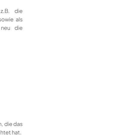
z.B. die
sowie als
 neu die
, die das
htet hat.