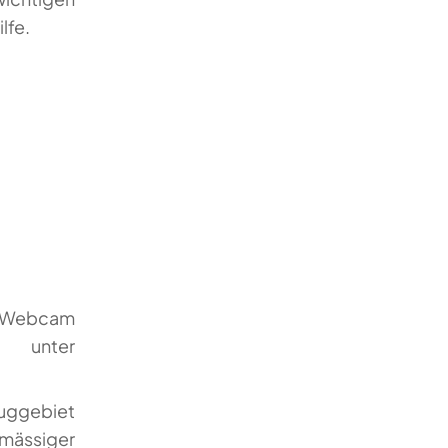
lfe.
ne Webcam
 unter
luggebiet
i mässiger