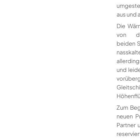
umgestel
aus und 
Die Wärm
von de
beiden S
nasskal
allerdin
und leid
vorüberg
Gleitsc
Höhenflü
Zum Beg
neuen Pr
Partner 
reservi