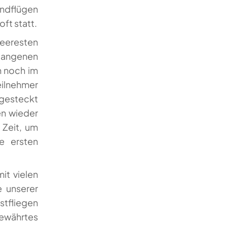
endflügen
ft statt.
neeresten
angenen
n noch im
ilnehmer
ngesteckt
en wieder
 Zeit, um
e ersten
it vielen
e unserer
stfliegen
ewährtes