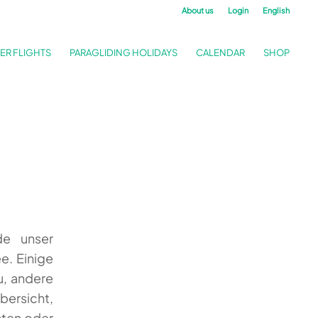
About us
Login
English
ER FLIGHTS
PARAGLIDING HOLIDAYS
CALENDAR
SHOP
de unser
e. Einige
u, andere
bersicht,
sten oder