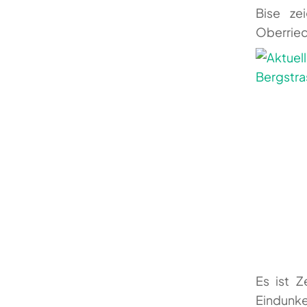
Bise ze
Oberried
Es ist Z
Eindunk