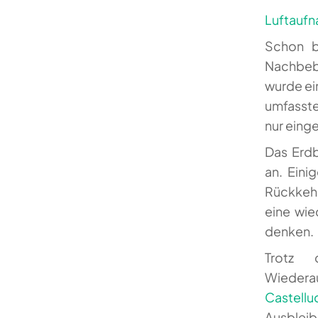
Luftaufn
Schon b
Nachbebe
wurde ei
umfasste
nur eing
Das Erdb
an. Eini
Rückkehr
eine wied
denken.
Trotz 
Wiederau
Castellu
Ausble