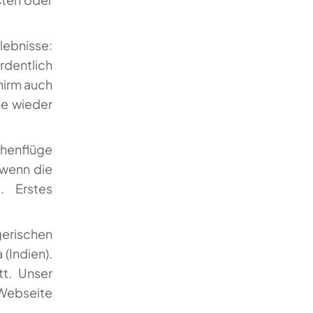
lebnisse:
dentlich
hirm auch
me wieder
öhenflüge
 wenn die
. Erstes
erischen
(Indien).
tt. Unser
Webseite