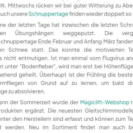
lt. Mittwochs rücken wir bei guter Witterung zu Ab
auch unsere
Schnuppertage
finden wieder doppelt so o
e der letzten Tage hat inzwischen die letzten Sch
n Übungshängen weggeputzt. Die verg
chnuppertage Ende Februar und Anfang März fande
ten Schnee statt. Das konnte die motivierten Te
gs nicht entmutigen. Ist man einmal vom Flugvirus a
et unter "Bodenfieber", wird man erst bei Höhenflüg
ehend geheilt. Überhaupt ist der Frühling die beste
hirmfliegen von Grund auf zu lernen, um bald di
ge zu absolvieren.
inn der Sommerzeit wurde der
Magiclift-Webshop
m
odukten ergänzt. Die neuesten Gleitschirmmodell
unter den Herstellern sind erfasst und können zum Te
ert werden. Neu im Sortiment findet man auch b