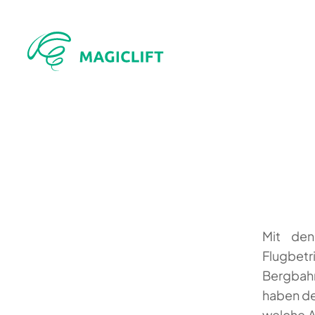
Mit den
Flugbetr
Bergbahn
haben de
welche A