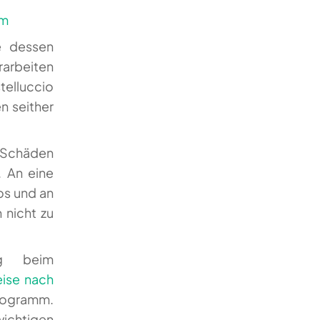
om
e dessen
rarbeiten
telluccio
n seither
e Schäden
. An eine
os und an
h nicht zu
ng beim
eise nach
Programm.
chtigen