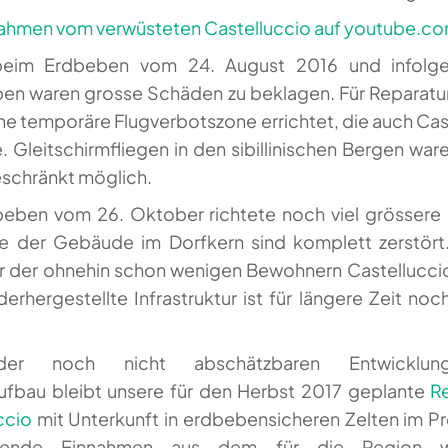
ahmen vom verwüsteten Castelluccio auf youtube.c
eim Erdbeben vom 24. August 2016 und infolg
n waren grosse Schäden zu beklagen. Für Reparatu
ne temporäre Flugverbotszone errichtet, die auch Cas
. Gleitschirmfliegen in den sibillinischen Bergen ware
eschränkt möglich.
eben vom 26. Oktober richtete noch viel grösser
ge der Gebäude im Dorfkern sind komplett zerstört
 der ohnehin schon wenigen Bewohnern Castellucci
erhergestellte Infrastruktur ist für längere Zeit noc
der noch nicht abschätzbaren Entwicklu
fbau bleibt unsere für den Herbst 2017 geplante
R
ccio
mit Unterkunft in erdbebensicheren Zelten im 
ibende Einnahmen aus dem für die Region wi