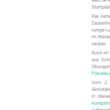
Startplät
Die kalt
Zauberh
ruhige L
im Winte
sauber.
Auch im 
aus. Sch
Übungsh
Plandatu
Vom 2. 
Aktivitä
In diese
komplet
aufgesch