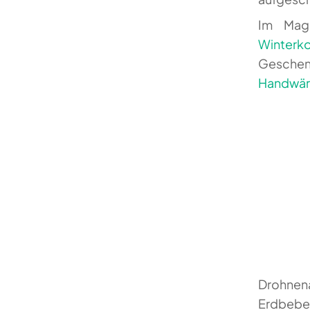
Im Magi
Winterko
Geschen
Handwärm
Drohnena
Erdbeben