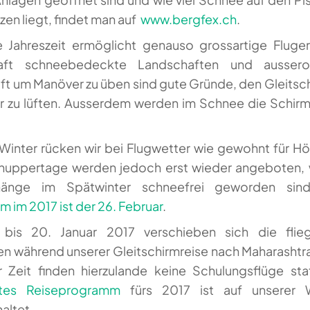
zen liegt, findet man auf
www.bergfex.ch
.
e Jahreszeit ermöglicht genauso grossartige Fluger
aft schneebedeckte Landschaften und ausseror
uft um Manöver zu üben sind gute Gründe, den Gleitsc
r zu lüften. Ausserdem werden im Schnee die Schir
Winter rücken wir bei Flugwetter wie gewohnt für H
nuppertage werden jedoch erst wieder angeboten,
änge im Spätwinter schneefrei geworden sind
m im 2017 ist der 26. Februar
.
bis 20. Januar 2017 verschieben sich die flieg
ten während unserer Gleitschirmreise nach Maharashtra 
r Zeit finden hierzulande keine Schulungsflüge sta
tes Reiseprogramm
fürs 2017 ist auf unserer 
altet.