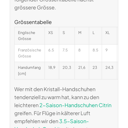
grössere Grösse.
Grössentabelle
Englische
XS
S
M
L
XL
XXL
Grösse
Französische
6.5
7.5
8
8.5
9
9.5
Grösse
Handumfang
18,9
20,3
21,6
23
24,3
25,
[cm]
Wer mit den Kristall-Handschuhen
tendenziell zu warm hat, kann zu den
leichteren
2-Saison-Handschuhen Citrin
greifen. Für Flüge in kälterer Luft
empfehlen wir den
3.5-Saison-