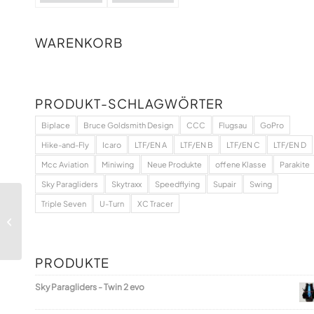
WARENKORB
PRODUKT-SCHLAGWÖRTER
Biplace
Bruce Goldsmith Design
CCC
Flugsau
GoPro
Hike-and-Fly
Icaro
LTF/EN A
LTF/EN B
LTF/EN C
LTF/EN D
Mcc Aviation
Miniwing
Neue Produkte
offene Klasse
Parakite
Sky Paragliders
Skytraxx
Speedflying
Supair
Swing
Triple Seven
U-Turn
XC Tracer
Gutschein für einen
Big-Air-Tandemflug
PRODUKTE
Sky Paragliders - Twin 2 evo