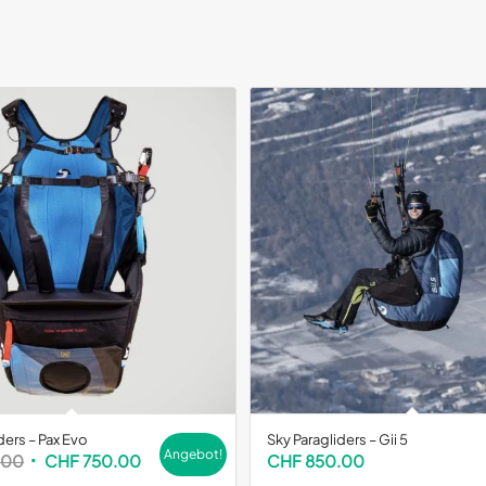
ders – Pax Evo
Sky Paragliders – Gii 5
Angebot!
Ursprünglicher
Aktueller
.00
CHF
750.00
CHF
850.00
Preis
Preis