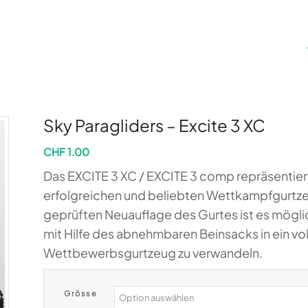
Sky Paragliders – Excite 3 XC
CHF
1.00
Das EXCITE 3 XC / EXCITE 3 comp repräsentiert
erfolgreichen und beliebten Wettkampfgur­tz
geprüften Neuauflage des Gurtes ist es mögli
mit Hilfe des abnehmbaren Beinsacks in ein vol
Wettbewerbsgurtzeug zu verwandeln.
Grösse