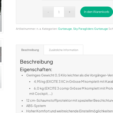
In den Warenkorb
Alternative:
Artikelnummer:
n. a.
Kategorien:
Gurtzeuge
,
Sky Paragliders Gurtzeuge
Sch
Beschreibung
Zusätzliche Information
Beschreibung
Eigenschaften:
Geringes Gewicht 0,5 Kilo leichter als die Vorgänger-V
4,95 kg (EXCITE 3 XC in Grösse M komplett mit Karabi
6,0 kg (EXCITE 3 comp Grösse M komplett mit Prot
mit Cockpit, …)
12 cm-Schaumstoffpro­tektor mit spezieller Beschichtu
ABS-System
Hoher Komfort und weitreichende Einstellmöglichke­iten