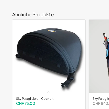
Ähnliche Produkte
Sky Paragliders – Cockpit
Sky Paragli
CHF
75.00
CHF
840