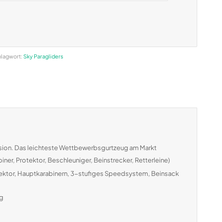
lagwort:
Sky Paragliders
ersion. Das leichteste Wettbewerbsgurtzeug am Markt
ner, Protektor, Beschleuniger, Beinstrecker, Retterleine)
ektor, Hauptkarabinern, 3-stufiges Speedsystem, Beinsack
ng