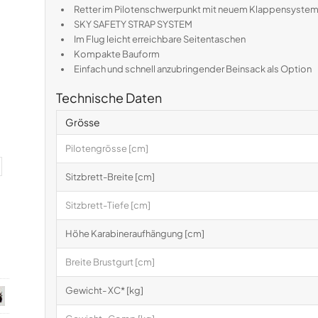
Retter im Pilotenschwerpunkt mit neuem Klappensyste
SKY SAFETY STRAP SYSTEM
Im Flug leicht erreichbare Seitentaschen
Kompakte Bauform
Einfach und schnell anzubringender Beinsack als Option
Technische Daten
Grösse
Pilotengrösse [cm]
Sitzbrett-Breite [cm]
Sitzbrett-Tiefe [cm]
Höhe Karabineraufhängung [cm]
Breite Brustgurt [cm]
Gewicht- XC* [kg]