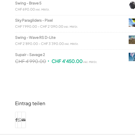
Swing - Brave 5
CHF
690.00
inkl. MWSt.
Sky Paragliders - Pixel
CHF
1'990.00
–
CHF
2'090.00
inkl. MWSt.
Swing - Wave RS D-Lite
CHF
2'890.00
–
CHF
3'390.00
inkl. MWSt.
Supair - Savage 2
CHF
4'990.00
CHF
4'450.00
inkl. MWSt.
Eintrag teilen