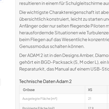
resultieren in einem für Schulgleitschirme 
Die wichtigste Charaktereigenschaft ist aber 
übersichtlich konstruiert, leicht zu starten u
Anfänger oder nur selten fliegende Piloten
herausfordernde Situationen wie Turbulenzen 
beim Fliegen auf das Wesentliche konzentrie
Genussmodus schalten können.
Der ADAM 2 ist in den Designs Amber, Diamo
gehört ein BGD-Packsack (S, M oder L), ein 
Reparaturkit, das Manual auf einem USB-Sti
Technische Daten Adam 2
Grösse
XS
Ausgelegte Fläche [m²]
21
Projizierte Fläche [m²]
17,9