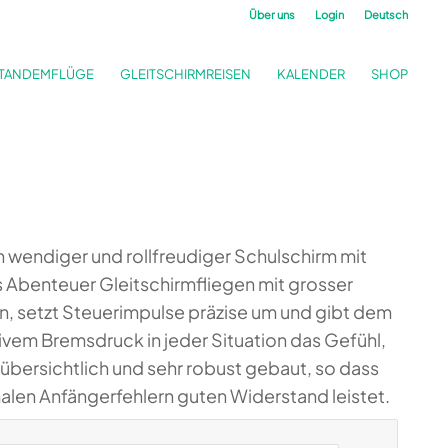
Über uns
Login
Deutsch
TANDEMFLÜGE
GLEITSCHIRMREISEN
KALENDER
SHOP
2
 wendiger und rollfreudiger Schulschirm mit
ns Abenteuer Gleitschirmfliegen mit grosser
ten, setzt Steuerimpulse präzise um und gibt dem
vem Bremsdruck in jeder Situation das Gefühl,
 übersichtlich und sehr robust gebaut, so dass
malen Anfängerfehlern guten Widerstand leistet.