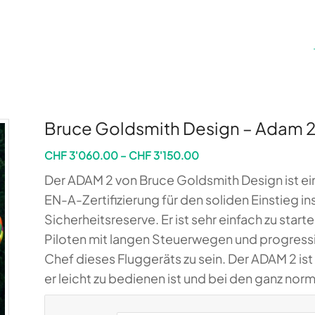
Bruce Goldsmith Design – Adam 
Preisspanne:
CHF
3'060.00
–
CHF
3'150.00
CHF 3'060.00
Der ADAM 2 von Bruce Goldsmith Design ist ein
bis
EN-A-Zertifizierung für den soliden Einstieg i
CHF 3'150.00
Sicherheitsreserve. Er ist sehr einfach zu star
Piloten mit langen Steuerwegen und progressi
Chef dieses Fluggeräts zu sein. Der ADAM 2 ist
er leicht zu bedienen ist und bei den ganz nor