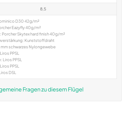
8,5
ominico D30 42g/m²
orcher Eazyfly 40g/m²
r: Porcher Skytex hard finish 40g/m²
nverstärkung: Kunststoffdraht
12 mm schwarzes Nylongewebe
 Liros PPSL
: Liros PPSL
Liros PPSL
Liros DSL
lgemeine Fragen zu diesem Flügel