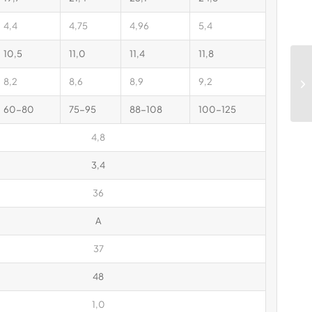
4,4
4,75
4,96
5,4
10,5
11,0
11,4
11,8
8,2
8,6
8,9
9,2
60-80
75-95
88-108
100-125
4,8
3,4
36
A
37
48
1,0