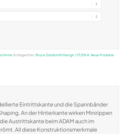
tschirme
Schlagwörter:
Bruce Goldsmith Design
,
LTF/EN A
,
Neue Produkte
ellierte Eintrittskante und die Spannbänder
Shaping. An der Hinterkante wirken Minirippen
die Austrittskante beim ADAM auch im
römt. All diese Konstruktionsmerkmale