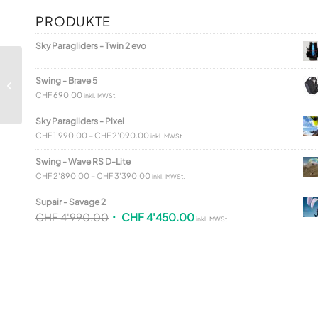
PRODUKTE
Sky Paragliders - Twin 2 evo
Swing - Brave 5
Swing – Libra RS
CHF
690.00
inkl. MWSt.
Sky Paragliders - Pixel
CHF
1'990.00
–
CHF
2'090.00
inkl. MWSt.
Swing - Wave RS D-Lite
CHF
2'890.00
–
CHF
3'390.00
inkl. MWSt.
Supair - Savage 2
CHF
4'990.00
CHF
4'450.00
inkl. MWSt.