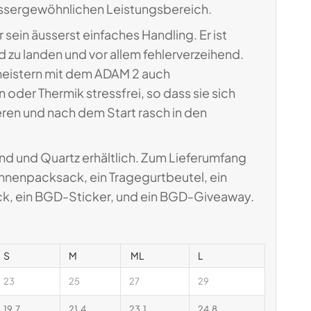
aussergewöhnlichen Leistungsbereich.
sein äusserst einfaches Handling. Er ist
nd zu landen und vor allem fehlerverzeihend.
 meistern mit dem ADAM 2 auch
oder Thermik stressfrei, so dass sie sich
ren und nach dem Start rasch in den
nd und Quartz erhältlich. Zum Lieferumfang
Innenpacksack, ein Tragegurtbeutel, ein
ck, ein BGD-Sticker, und ein BGD-Giveaway.
S
M
ML
L
23
25
27
29
19,7
21,4
23,1
24,8