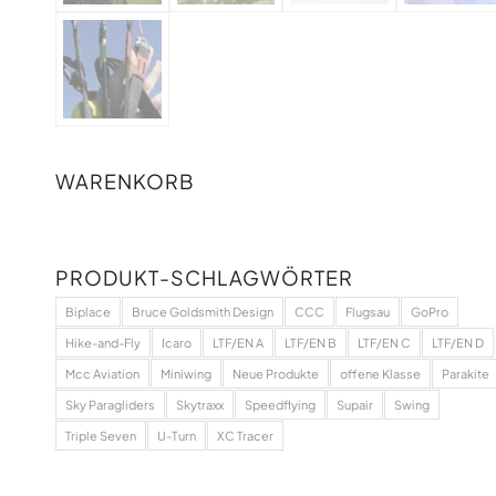
WARENKORB
PRODUKT-SCHLAGWÖRTER
Biplace
Bruce Goldsmith Design
CCC
Flugsau
GoPro
Hike-and-Fly
Icaro
LTF/EN A
LTF/EN B
LTF/EN C
LTF/EN D
Mcc Aviation
Miniwing
Neue Produkte
offene Klasse
Parakite
Sky Paragliders
Skytraxx
Speedflying
Supair
Swing
Triple Seven
U-Turn
XC Tracer