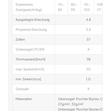
Erweitertes
70-
80-
95-
108-
Startgewicht [kg]
80
90
105
117
Ausgelegte Streckung
4,8
Projizierte Streckung
3,6
Zellen
37
Gütesiegel LTF/EN
A
Trimmspeed [km/h]
38
max. Speed [km/h]
50
min. Sinken [m/s]
1,0
Gleitzahl
9
Materialien
Obersegel: Porcher Skytex, Classic 
27g/m², 32g/m²
Untersegel: Porcher Skytex Classic I