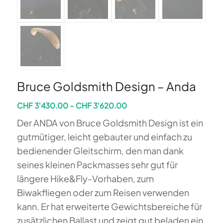
Bruce Goldsmith Design – Anda
Preisspanne:
CHF
3'430.00
–
CHF
3'620.00
CHF 3'430.00
Der ANDA von Bruce Goldsmith Design ist ein
bis
gutmütiger, leicht gebauter und einfach zu
CHF 3'620.00
bedienender Gleitschirm, den man dank
seines kleinen Packmasses sehr gut für
längere Hike&Fly-Vorhaben, zum
Biwakfliegen oder zum Reisen verwenden
kann. Er hat erweiterte Gewichtsbereiche für
zusätzlichen Ballast und zeigt gut beladen ein