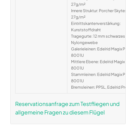
27g/m²
Innere Struktur: Porcher Skytex hard 
27g/m²
Eintrittskantenverstärkung:
Kunststoffdraht
Tragegurte: 12 mm schwarzes
Nylongewebe
Galerieleinen: Edelrid Magix Pro Dry
8001U
Mittlere Ebene: Edelrid Magix Pro D
8001U
Stammleinen: Edelrid Magix Pro Dry
8001U
Bremsleinen: PPSL, Edelrid Pro 80
Reservationsanfrage zum Testfliegen und
allgemeine Fragen zu diesem Flügel