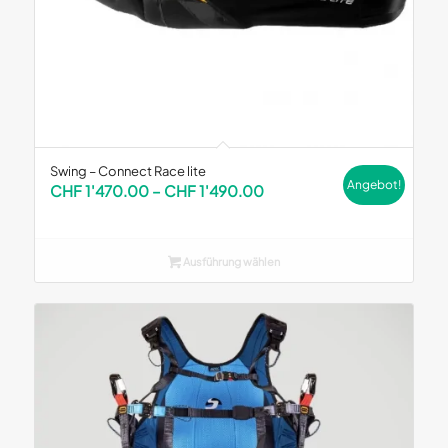
Swing – Connect Race lite
Angebot!
Preisspanne:
CHF
1'470.00
–
CHF
1'490.00
CHF 1'470.00
bis
CHF 1'490.00
Ausführung wählen