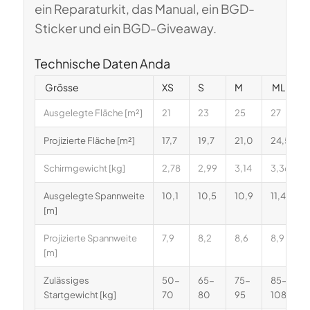
ein Reparaturkit, das Manual, ein BGD-
Sticker und ein BGD-Giveaway.
Technische Daten Anda
Grösse
XS
S
M
ML
Ausgelegte Fläche [m²]
21
23
25
27
Projizierte Fläche [m²]
17,7
19,7
21,0
24,5
Schirmgewicht [kg]
2,78
2,99
3,14
3,36
Ausgelegte Spannweite
10,1
10,5
10,9
11,4
[m]
Projizierte Spannweite
7,9
8,2
8,6
8,9
[m]
Zulässiges
50-
65-
75-
85-
Startgewicht [kg]
70
80
95
108