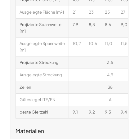
Ausgelegte Fläche [m²]
21
23
25
27
Projizierte Spannweite
7,9
8,3
8,6
9,0
[m]
Ausgelegte Spannweite
10,2
10,6
11,0
11,5
[m]
Projizierte Streckung
3,5
Ausgelegte Streckung
4,9
Zellen
38
Gütesiegel LTF/EN
A
beste Gleitzahl
9,1
9,2
9,3
9,4
Materialien