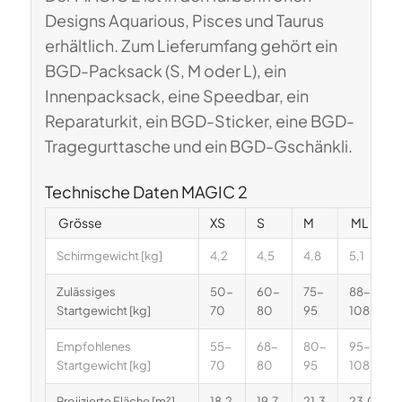
Designs Aquarious, Pisces und Taurus
erhältlich. Zum Lieferumfang gehört ein
BGD-Packsack (S, M oder L), ein
Innenpacksack, eine Speedbar, ein
Reparaturkit, ein BGD-Sticker, eine BGD-
Tragegurttasche und ein BGD-Gschänkli.
Technische Daten MAGIC 2
Grösse
XS
S
M
ML
Schirmgewicht [kg]
4,2
4,5
4,8
5,1
Zulässiges
50-
60-
75-
88-
Startgewicht [kg]
70
80
95
108
Empfohlenes
55-
68-
80-
95-
Startgewicht [kg]
70
80
95
108
Projizierte Fläche [m²]
18,2
19,7
21,3
23,0