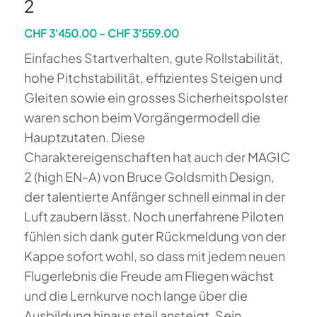
2
Preisspanne:
CHF
3'450.00
–
CHF
3'559.00
CHF 3'450.00
Einfaches Startverhalten, gute Rollstabilität,
bis
hohe Pitchstabilität, effizientes Steigen und
CHF 3'559.00
Gleiten sowie ein grosses Sicherheitspolster
waren schon beim Vorgängermodell die
Hauptzutaten. Diese
Charaktereigenschaften hat auch der MAGIC
2 (high EN-A) von Bruce Goldsmith Design,
der talentierte Anfänger schnell einmal in der
Luft zaubern lässt. Noch unerfahrene Piloten
fühlen sich dank guter Rückmeldung von der
Kappe sofort wohl, so dass mit jedem neuen
Flugerlebnis die Freude am Fliegen wächst
und die Lernkurve noch lange über die
Ausbildung hinaus steil ansteigt. Sein