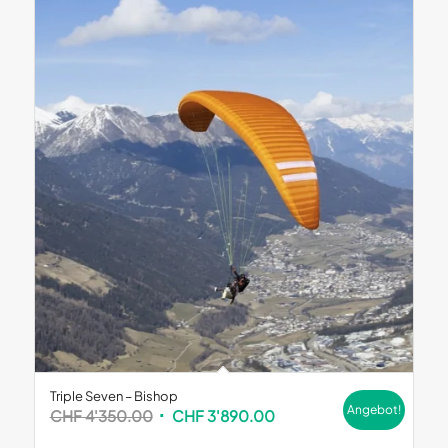
Triple Seven – Bishop
Angebot!
Ursprünglicher
Aktueller
CHF
4'350.00
CHF
3'890.00
Preis
Preis