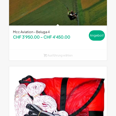
Mcc Aviation – Beluga 4
Angebot!
Preisspanne:
CHF
3'950.00
–
CHF
4'450.00
CHF 3'950.00
bis
CHF 4'450.00
Ausführung wählen