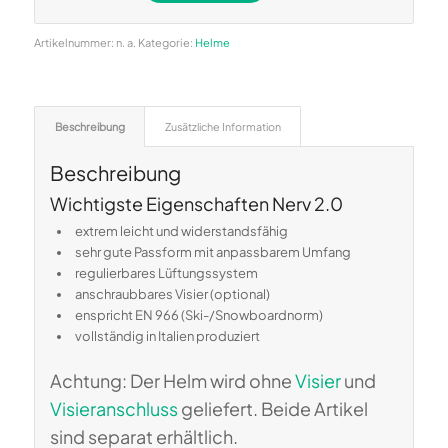
Alternative:
Artikelnummer:
n. a.
Kategorie:
Helme
Beschreibung
Zusätzliche Information
Beschreibung
Wichtigste Eigenschaften Nerv 2.0
extrem leicht und widerstandsfähig
sehr gute Passform mit anpassbarem Umfang
regulierbares Lüftungssystem
anschraubbares Visier (optional)
enspricht EN 966 (Ski-/Snowboardnorm)
vollständig in Italien produziert
Achtung: Der Helm wird ohne
Visier
und
Visieranschluss
geliefert. Beide Artikel
sind separat erhältlich.