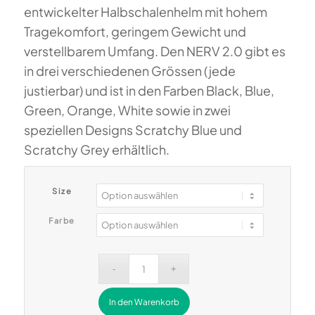
bis
entwickelter Halbschalenhelm mit hohem
CHF 219.00
Tragekomfort, geringem Gewicht und
verstellbarem Umfang. Den NERV 2.0 gibt es
in drei verschiedenen Grössen (jede
justierbar) und ist in den Farben Black, Blue,
Green, Orange, White sowie in zwei
speziellen Designs Scratchy Blue und
Scratchy Grey erhältlich.
Size
Farbe
In den Warenkorb