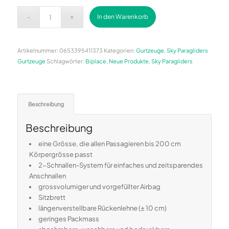
Alternative:
In den Warenkorb
Artikelnummer:
0653395411373
Kategorien:
Gurtzeuge
,
Sky Paragliders
Gurtzeuge
Schlagwörter:
Biplace
,
Neue Produkte
,
Sky Paragliders
Beschreibung
Beschreibung
eine Grösse, die allen Passagieren bis 200 cm
Körpergrösse passt
2-Schnallen-System für einfaches und zeitsparendes
Anschnallen
grossvolumiger und vorgefüllter Airbag
Sitzbrett
längenverstellbare Rückenlehne (± 10 cm)
geringes Packmass