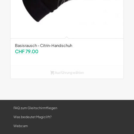
Basisrausch – Citrin-Handschuh
CHF
79.00
Ausführung wählen
FAQ zum Gleitschirmfliegen
Was bedeutet Magiclift?
Webcam