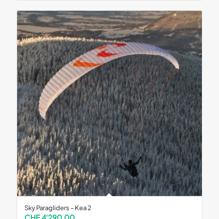
Sky Paragliders – Kea 2
CHF
4'290.00