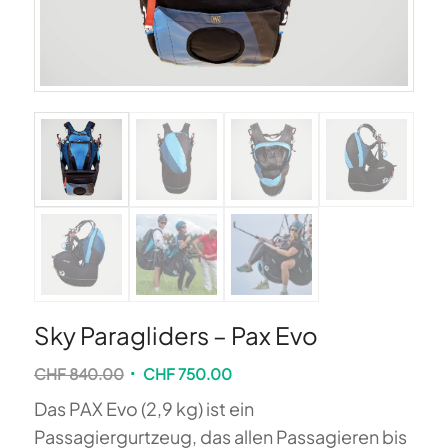
Sky Paragliders – Pax Evo
Ursprünglicher
Aktueller
CHF
840.00
CHF
750.00
Preis
Preis
Das PAX Evo (2,9 kg) ist ein
war:
ist:
Passagiergurtzeug, das allen Passagieren bis
CHF 840.00
CHF 750.00.