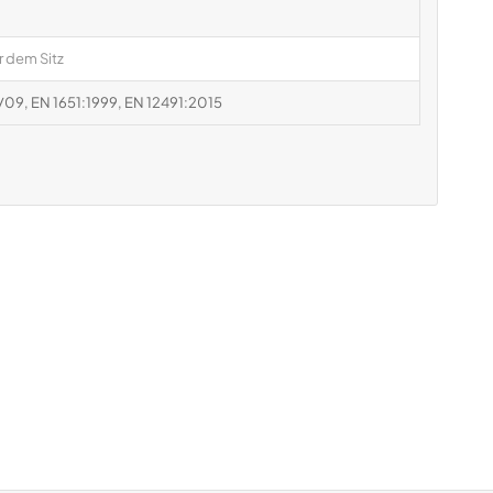
r dem Sitz
91/09, EN 1651:1999, EN 12491:2015