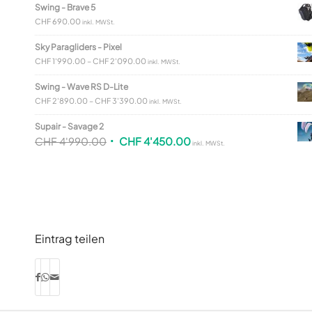
Swing - Brave 5
CHF
690.00
inkl. MWSt.
Sky Paragliders - Pixel
CHF
1'990.00
–
CHF
2'090.00
inkl. MWSt.
Swing - Wave RS D-Lite
CHF
2'890.00
–
CHF
3'390.00
inkl. MWSt.
Supair - Savage 2
CHF
4'990.00
CHF
4'450.00
inkl. MWSt.
Eintrag teilen