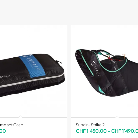
Compact Case
Supair – Strike 2
.00
CHF
1'450.00
–
CHF
1'490.