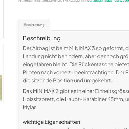
Artikelnummer:
0653395420375
Kategorien:
Gurtzeuge
,
Supair Gurtzeug
Beschreibung
Beschreibung
Der Airbag ist beim MINIMAX 3 so geformt, da
Landung nicht behindern, aber dennoch gröss
eingefahren bleibt. Die Rückentasche biete
Piloten nach vorne zu beeinträchtigen. Der 
die sitzende Position und umgekehrt.
Das MINIMAX 3 gibt es in einer Einheitsgrö
Holzsitzbrett, die Haupt- Karabiner 45mm, u
Mylar.
wichtige Eigenschaften