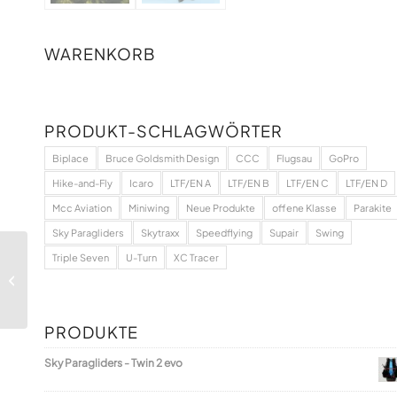
WARENKORB
PRODUKT-SCHLAGWÖRTER
Biplace
Bruce Goldsmith Design
CCC
Flugsau
GoPro
Hike-and-Fly
Icaro
LTF/EN A
LTF/EN B
LTF/EN C
LTF/EN D
Mcc Aviation
Miniwing
Neue Produkte
offene Klasse
Parakite
Sky Paragliders
Skytraxx
Speedflying
Supair
Swing
Triple Seven
U-Turn
XC Tracer
Supair – Walibi 3
PRODUKTE
Sky Paragliders - Twin 2 evo