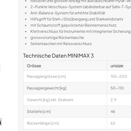
robuster und grosser Airbag mit austauschbarer Mylar-V
2-Punkte Verschluss-System (abänderbar auf Safe-T-Sys
Anti-Balance-System für erhöhte Stabilität
Hilfsgriff für Steh-/Sitzübergang und Starkwindstarts
mit Schaumstoff gepolsterter Beinriemenschutz
Klettverschluss für Instrumente mit integrierter Sicherun
grossvolumige Rückentasche
Seitentaschen mit Reissverschluss
Technische Daten MINIMAX 3
Grösse
unisize
Passagiergrösse [cm]
155-200
Passagiergewicht [kg]
50-110
Gewicht [kg] inkl. Sitzbrett
2,9
Sitztiefe [cm]
46
Rückenlänge [cm]
62